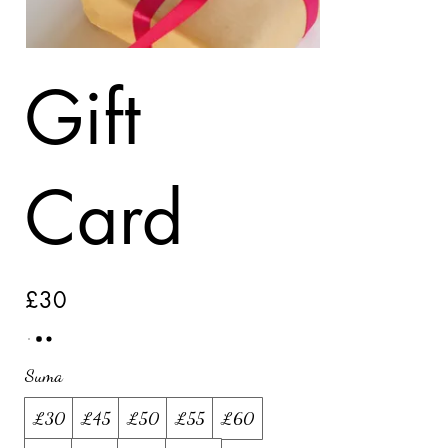
Gift
Card
£30
Suma
£30
£45
£50
£55
£60