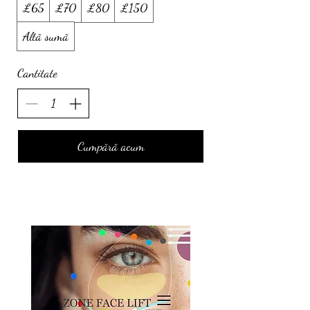
£65
£70
£80
£150
Altă sumă
Cantitate
Cumpără acum